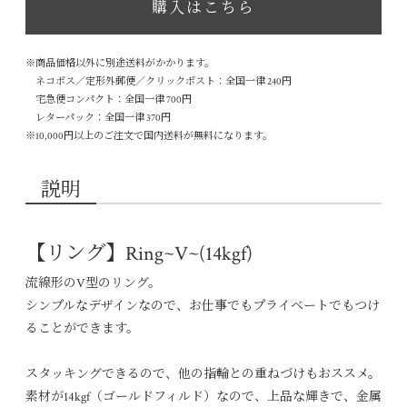
購入はこちら
※商品価格以外に別途送料がかかります。
ネコポス／定形外郵便／クリックポスト：全国一律 240円
宅急便コンパクト：全国一律 700円
レターパック：全国一律 370円
※10,000円以上のご注文で国内送料が無料になります。
説明
【リング】Ring~V~(14kgf)
流線形のV型のリング。
シンプルなデザインなので、お仕事でもプライベートでもつけ
ることができます。
スタッキングできるので、他の指輪との重ねづけもおススメ。
素材が14kgf（ゴールドフィルド）なので、上品な輝きで、金属