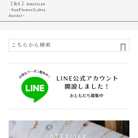
〖＆S.〗American
~SunFlower(Labra
dorite)~