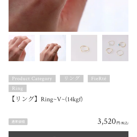
Product Category
リング
FieRté
Ring
【リング】Ring~V~(14kgf)
3,520
通常価格
円
(税込)