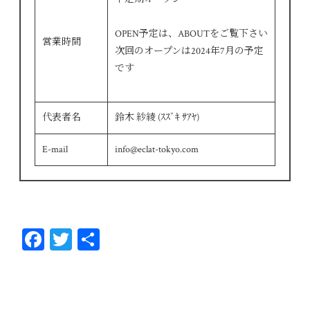
OPEN予定は、ABOUTをご覧下さい
営業時間
次回のオープンは2024年7月の予定
です
代表者名
鈴木 紗綾 (ｽｽﾞｷ ｻｱﾔ)
E-mail
info@eclat-tokyo.com
Fa
T
共
ce
wi
有
bo
tt
ok
er