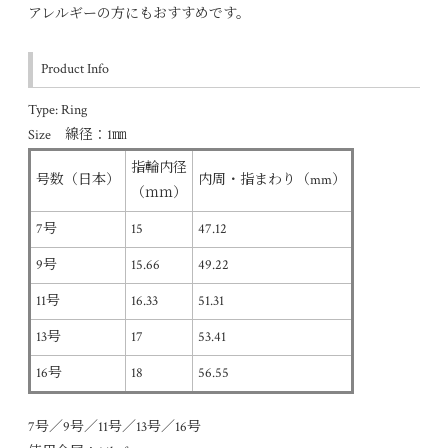
アレルギーの方にもおすすめです。
Product Info
Type: Ring
Size 線径：1㎜
指輪内径
号数（日本）
内周・指まわり（mm）
（ｍｍ）
7号
15
47.12
9号
15.66
49.22
11号
16.33
51.31
13号
17
53.41
16号
18
56.55
7号／9号／11号／13号／16号