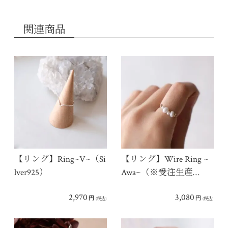
関連商品
【リング】Ring~V~（Si
【リング】Wire Ring ~
lver925）
Awa~（※受注生産…
2,970
3,080
円
円
(税込)
(税込)