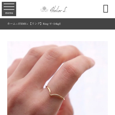

menu
ホーム
>
ITEMS
>
【リング】Ring~V~(14kgf)