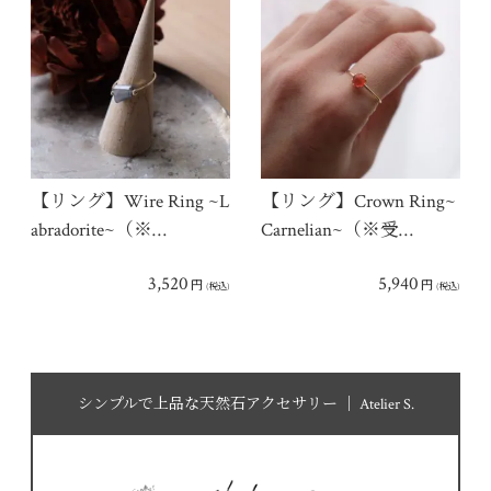
【リング】Wire Ring ~L
【リング】Crown Ring~
abradorite~（※…
Carnelian~（※受…
3,520
5,940
円
円
(税込)
(税込)
シンプルで上品な天然石アクセサリー │ Atelier S.