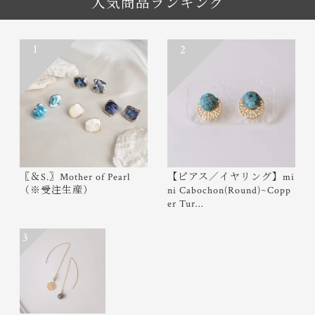
人気商品ランキング
1
2
〖＆S.〗Mother of Pearl
【ピアス／イヤリング】mi
（※受注生産）
ni Cabochon(Round)~Copp
er Tur…
3