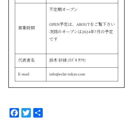
不定期オープン
OPEN予定は、ABOUTをご覧下さい
営業時間
次回のオープンは2024年7月の予定
です
代表者名
鈴木 紗綾 (ｽｽﾞｷ ｻｱﾔ)
E-mail
info@eclat-tokyo.com
Fa
T
共
ce
wi
有
bo
tt