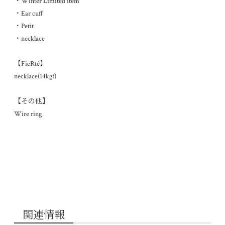
・Winter Limited item
・Ear cuff
・Petit
・necklace
【FieRté】
necklace(14kgf)
【その他】
Wire ring
関連情報