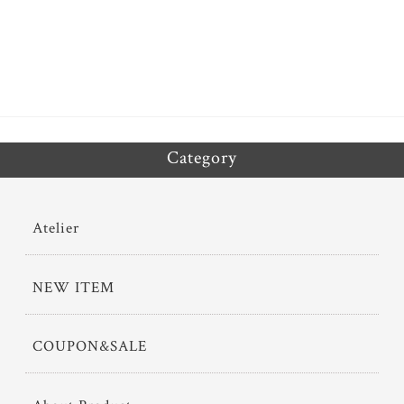
ok
er
Category
Atelier
NEW ITEM
COUPON&SALE