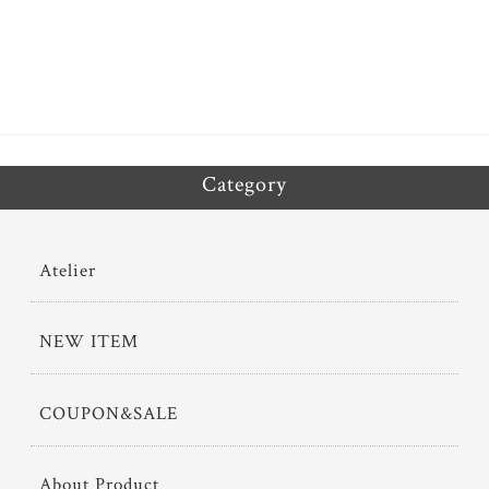
ok
er
Category
Atelier
NEW ITEM
COUPON&SALE
About Product