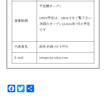
不定期オープン
OPEN予定は、ABOUTをご覧下さい
営業時間
次回のオープンは2024年7月の予定
です
代表者名
鈴木 紗綾 (ｽｽﾞｷ ｻｱﾔ)
E-mail
info@eclat-tokyo.com
Fa
T
共
ce
wi
有
bo
tt