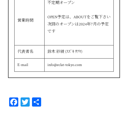
不定期オープン
OPEN予定は、ABOUTをご覧下さい
営業時間
次回のオープンは2024年7月の予定
です
代表者名
鈴木 紗綾 (ｽｽﾞｷ ｻｱﾔ)
E-mail
info@eclat-tokyo.com
Fa
T
共
ce
wi
有
bo
tt