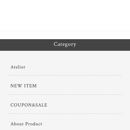
ok
er
Category
Atelier
NEW ITEM
COUPON&SALE
About Product