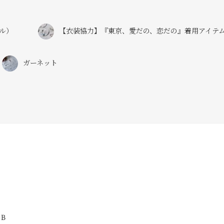
ル）
【衣装協力】『東京、愛だの、恋だの』着用アイテ
ガーネット
 B