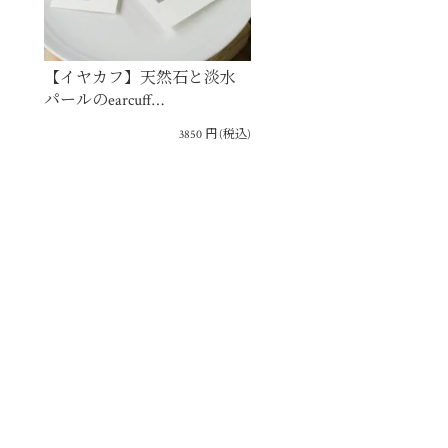
【イヤカフ】天然石と淡水
パールのearcuff…
3850
円
(税込)