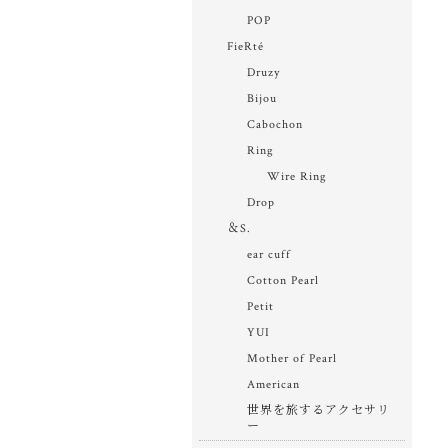
POP
FieRté
Druzy
Bijou
Cabochon
Ring
Wire Ring
Drop
＆S.
ear cuff
Cotton Pearl
Petit
YUI
Mother of Pearl
American
世界を旅するアクセサリ
ー