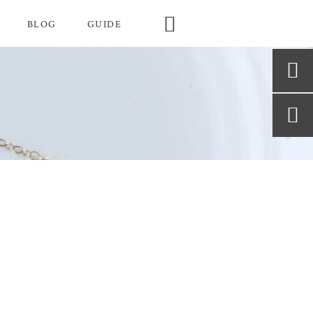

BLOG
GUIDE

