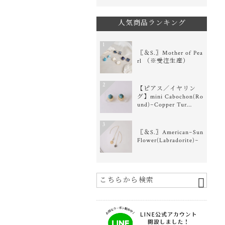
人気商品ランキング
1
〖＆S.〗Mother of Pea
rl （※受注生産）
2
【ピアス／イヤリン
グ】mini Cabochon(Ro
und)~Copper Tur…
3
〖＆S.〗American~Sun
Flower(Labradorite)~